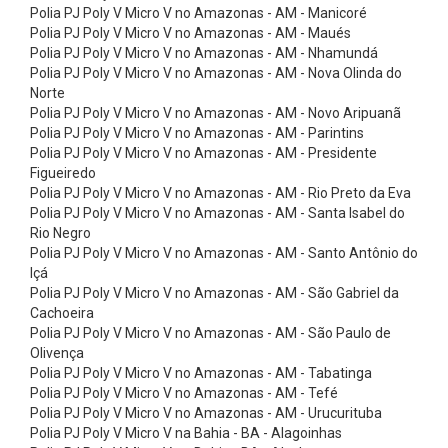
e
Polia PJ Poly V Micro V no Amazonas - AM - Manicoré
Polia PJ Poly V Micro V no Amazonas - AM - Maués
t
Polia PJ Poly V Micro V no Amazonas - AM - Nhamundá
a
Polia PJ Poly V Micro V no Amazonas - AM - Nova Olinda do
s
Norte
Polia PJ Poly V Micro V no Amazonas - AM - Novo Aripuanã
C
Polia PJ Poly V Micro V no Amazonas - AM - Parintins
i
Polia PJ Poly V Micro V no Amazonas - AM - Presidente
Figueiredo
n
Polia PJ Poly V Micro V no Amazonas - AM - Rio Preto da Eva
t
Polia PJ Poly V Micro V no Amazonas - AM - Santa Isabel do
a
Rio Negro
Polia PJ Poly V Micro V no Amazonas - AM - Santo Antônio do
s
Içá
A
Polia PJ Poly V Micro V no Amazonas - AM - São Gabriel da
Cachoeira
m
Polia PJ Poly V Micro V no Amazonas - AM - São Paulo de
a
Olivença
r
Polia PJ Poly V Micro V no Amazonas - AM - Tabatinga
Polia PJ Poly V Micro V no Amazonas - AM - Tefé
r
Polia PJ Poly V Micro V no Amazonas - AM - Urucurituba
a
Polia PJ Poly V Micro V na Bahia - BA - Alagoinhas