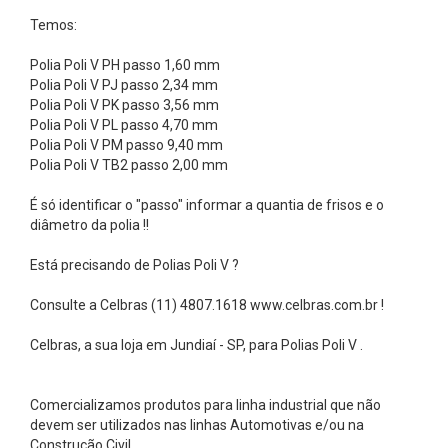
s
Temos:
-
E
Polia Poli V PH passo 1,60 mm
Polia Poli V PJ passo 2,34 mm
l
Polia Poli V PK passo 3,56 mm
e
Polia Poli V PL passo 4,70 mm
Polia Poli V PM passo 9,40 mm
m
Polia Poli V TB2 passo 2,00 mm
e
n
É só identificar o "passo" informar a quantia de frisos e o
diâmetro da polia !!
t
o
Está precisando de Polias Poli V ?
s
Consulte a Celbras (11) 4807.1618 www.celbras.com.br !
A
c
Celbras, a sua loja em Jundiaí - SP, para Polias Poli V .
o
p
Comercializamos produtos para linha industrial que não
devem ser utilizados nas linhas Automotivas e/ou na
l
Construção Civil.