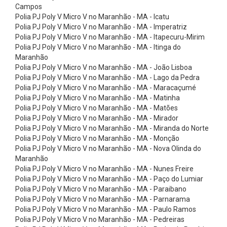
C
Campos
Polia PJ Poly V Micro V no Maranhão - MA - Icatu
o
Polia PJ Poly V Micro V no Maranhão - MA - Imperatriz
r
Polia PJ Poly V Micro V no Maranhão - MA - Itapecuru-Mirim
r
Polia PJ Poly V Micro V no Maranhão - MA - Itinga do
Maranhão
e
Polia PJ Poly V Micro V no Maranhão - MA - João Lisboa
i
Polia PJ Poly V Micro V no Maranhão - MA - Lago da Pedra
Polia PJ Poly V Micro V no Maranhão - MA - Maracaçumé
a
Polia PJ Poly V Micro V no Maranhão - MA - Matinha
s
Polia PJ Poly V Micro V no Maranhão - MA - Matões
P
Polia PJ Poly V Micro V no Maranhão - MA - Mirador
Polia PJ Poly V Micro V no Maranhão - MA - Miranda do Norte
o
Polia PJ Poly V Micro V no Maranhão - MA - Monção
l
Polia PJ Poly V Micro V no Maranhão - MA - Nova Olinda do
Maranhão
y
Polia PJ Poly V Micro V no Maranhão - MA - Nunes Freire
f
Polia PJ Poly V Micro V no Maranhão - MA - Paço do Lumiar
l
Polia PJ Poly V Micro V no Maranhão - MA - Paraibano
Polia PJ Poly V Micro V no Maranhão - MA - Parnarama
e
Polia PJ Poly V Micro V no Maranhão - MA - Paulo Ramos
x
Polia PJ Poly V Micro V no Maranhão - MA - Pedreiras