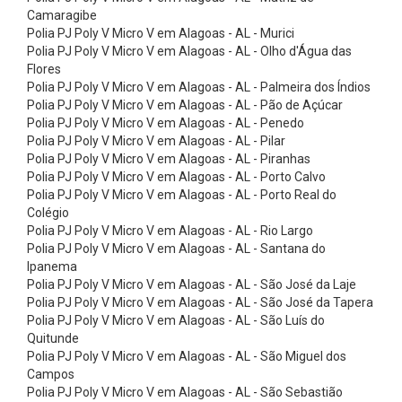
r
Camaragibe
i
Polia PJ Poly V Micro V em Alagoas - AL - Murici
Polia PJ Poly V Micro V em Alagoas - AL - Olho d'Água das
o
Flores
s
Polia PJ Poly V Micro V em Alagoas - AL - Palmeira dos Índios
Polia PJ Poly V Micro V em Alagoas - AL - Pão de Açúcar
e
Polia PJ Poly V Micro V em Alagoas - AL - Penedo
V
Polia PJ Poly V Micro V em Alagoas - AL - Pilar
á
Polia PJ Poly V Micro V em Alagoas - AL - Piranhas
Polia PJ Poly V Micro V em Alagoas - AL - Porto Calvo
l
Polia PJ Poly V Micro V em Alagoas - AL - Porto Real do
v
Colégio
Polia PJ Poly V Micro V em Alagoas - AL - Rio Largo
u
Polia PJ Poly V Micro V em Alagoas - AL - Santana do
l
Ipanema
a
Polia PJ Poly V Micro V em Alagoas - AL - São José da Laje
Polia PJ Poly V Micro V em Alagoas - AL - São José da Tapera
s
Polia PJ Poly V Micro V em Alagoas - AL - São Luís do
B
Quitunde
Polia PJ Poly V Micro V em Alagoas - AL - São Miguel dos
o
Campos
m
Polia PJ Poly V Micro V em Alagoas - AL - São Sebastião