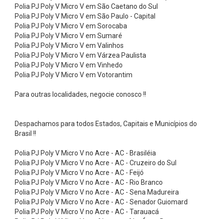
e
Polia PJ Poly V Micro V em São Caetano do Sul
Polia PJ Poly V Micro V em São Paulo - Capital
P
Polia PJ Poly V Micro V em Sorocaba
n
Polia PJ Poly V Micro V em Sumaré
e
Polia PJ Poly V Micro V em Valinhos
Polia PJ Poly V Micro V em Várzea Paulista
u
Polia PJ Poly V Micro V em Vinhedo
s
Polia PJ Poly V Micro V em Votorantim
S
Para outras localidades, negocie conosco !!
e
m
Despachamos para todos Estados, Capitais e Municípios do
i
Brasil !!
M
Polia PJ Poly V Micro V no Acre - AC - Brasiléia
a
Polia PJ Poly V Micro V no Acre - AC - Cruzeiro do Sul
c
Polia PJ Poly V Micro V no Acre - AC - Feijó
i
Polia PJ Poly V Micro V no Acre - AC - Rio Branco
Polia PJ Poly V Micro V no Acre - AC - Sena Madureira
o
Polia PJ Poly V Micro V no Acre - AC - Senador Guiomard
s
Polia PJ Poly V Micro V no Acre - AC - Tarauacá