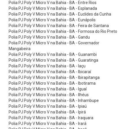
ó
Polia PJ Poly V Micro V na Bahia - BA - Entre Rios
Polia PJ Poly V Micro V na Bahia - BA - Esplanada
r
Polia PJ Poly V Micro V na Bahia - BA - Euclides da Cunha
i
Polia PJ Poly V Micro V na Bahia - BA - Eunápolis
Polia PJ Poly V Micro V na Bahia - BA - Feira de Santana
o
Polia PJ Poly V Micro V na Bahia - BA - Formosa do Rio Preto
s
Polia PJ Poly V Micro V na Bahia - BA - Gandu
C
Polia PJ Poly V Micro V na Bahia - BA - Governador
Mangabeira
i
Polia PJ Poly V Micro V na Bahia - BA - Guanambi
n
Polia PJ Poly V Micro V na Bahia - BA - Guaratinga
Polia PJ Poly V Micro V na Bahia - BA - Iaçu
t
Polia PJ Poly V Micro V na Bahia - BA - Ibicaraí
a
Polia PJ Poly V Micro V na Bahia - BA - Ibirapitanga
s
Polia PJ Poly V Micro V na Bahia - BA - Ibotirama
Polia PJ Poly V Micro V na Bahia - BA - Iguaí
E
Polia PJ Poly V Micro V na Bahia - BA - Ilhéus
l
Polia PJ Poly V Micro V na Bahia - BA - Inhambupe
Polia PJ Poly V Micro V na Bahia - BA - Ipiaú
e
Polia PJ Poly V Micro V na Bahia - BA - Ipirá
v
Polia PJ Poly V Micro V na Bahia - BA - Iraquara
a
Polia PJ Poly V Micro V na Bahia - BA - Irará