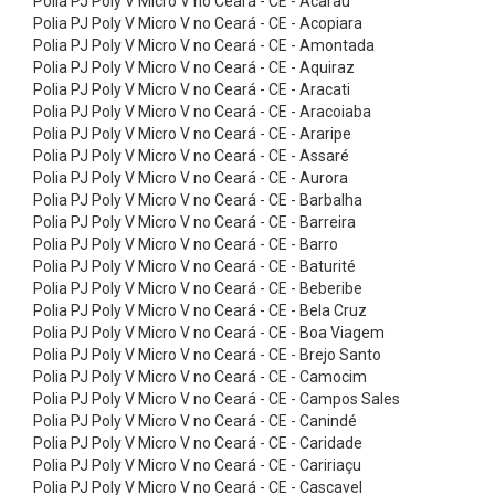
Polia PJ Poly V Micro V no Ceará - CE - Acaraú
x
Polia PJ Poly V Micro V no Ceará - CE - Acopiara
õ
Polia PJ Poly V Micro V no Ceará - CE - Amontada
Polia PJ Poly V Micro V no Ceará - CE - Aquiraz
e
Polia PJ Poly V Micro V no Ceará - CE - Aracati
s
Polia PJ Poly V Micro V no Ceará - CE - Aracoiaba
d
Polia PJ Poly V Micro V no Ceará - CE - Araripe
Polia PJ Poly V Micro V no Ceará - CE - Assaré
e
Polia PJ Poly V Micro V no Ceará - CE - Aurora
L
Polia PJ Poly V Micro V no Ceará - CE - Barbalha
Polia PJ Poly V Micro V no Ceará - CE - Barreira
a
Polia PJ Poly V Micro V no Ceará - CE - Barro
t
Polia PJ Poly V Micro V no Ceará - CE - Baturité
ã
Polia PJ Poly V Micro V no Ceará - CE - Beberibe
Polia PJ Poly V Micro V no Ceará - CE - Bela Cruz
o
Polia PJ Poly V Micro V no Ceará - CE - Boa Viagem
e
Polia PJ Poly V Micro V no Ceará - CE - Brejo Santo
Polia PJ Poly V Micro V no Ceará - CE - Camocim
A
Polia PJ Poly V Micro V no Ceará - CE - Campos Sales
c
Polia PJ Poly V Micro V no Ceará - CE - Canindé
e
Polia PJ Poly V Micro V no Ceará - CE - Caridade
Polia PJ Poly V Micro V no Ceará - CE - Caririaçu
s
Polia PJ Poly V Micro V no Ceará - CE - Cascavel