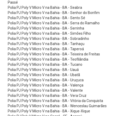
n
Passé
Polia PJ Poly V Micro V na Bahia - BA - Seabra
e
Polia PJ Poly V Micro V na Bahia - BA - Senhor do Bonfim
x
Polia PJ Poly V Micro V na Bahia - BA - Sento Sé
Polia PJ Poly V Micro V na Bahia - BA - Serra do Ramalho
õ
Polia PJ Poly V Micro V na Bahia - BA - Serrinha
e
Polia PJ Poly V Micro V na Bahia - BA - Simões Filho
s
Polia PJ Poly V Micro V na Bahia - BA - Sobradinho
Polia PJ Poly V Micro V na Bahia - BA - Tanhaçu
d
Polia PJ Poly V Micro V na Bahia - BA - Taperoá
e
Polia PJ Poly V Micro V na Bahia - BA - Teixeira de Freitas
Polia PJ Poly V Micro V na Bahia - BA - Teofilândia
I
Polia PJ Poly V Micro V na Bahia - BA - Tucano
n
Polia PJ Poly V Micro V na Bahia - BA - Uauá
o
Polia PJ Poly V Micro V na Bahia - BA - Ubatã
Polia PJ Poly V Micro V na Bahia - BA - Uruçuca
x
Polia PJ Poly V Micro V na Bahia - BA - Valença
C
Polia PJ Poly V Micro V na Bahia - BA - Valente
Polia PJ Poly V Micro V na Bahia - BA - Vera Cruz
o
Polia PJ Poly V Micro V na Bahia - BA - Vitória da Conquista
n
Polia PJ Poly V Micro V na Bahia - BA - Wenceslau Guimarães
e
Polia PJ Poly V Micro V na Bahia - BA - Xique-Xique