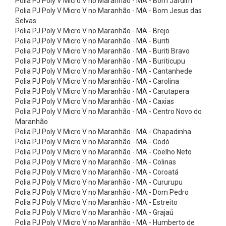
Polia PJ Poly V Micro V no Maranhão - MA - Bom Jardim
r
Polia PJ Poly V Micro V no Maranhão - MA - Bom Jesus das
e
Selvas
Polia PJ Poly V Micro V no Maranhão - MA - Brejo
i
Polia PJ Poly V Micro V no Maranhão - MA - Buriti
a
Polia PJ Poly V Micro V no Maranhão - MA - Buriti Bravo
s
Polia PJ Poly V Micro V no Maranhão - MA - Buriticupu
Polia PJ Poly V Micro V no Maranhão - MA - Cantanhede
P
Polia PJ Poly V Micro V no Maranhão - MA - Carolina
o
Polia PJ Poly V Micro V no Maranhão - MA - Carutapera
Polia PJ Poly V Micro V no Maranhão - MA - Caxias
l
Polia PJ Poly V Micro V no Maranhão - MA - Centro Novo do
y
Maranhão
V
Polia PJ Poly V Micro V no Maranhão - MA - Chapadinha
Polia PJ Poly V Micro V no Maranhão - MA - Codó
M
Polia PJ Poly V Micro V no Maranhão - MA - Coelho Neto
i
Polia PJ Poly V Micro V no Maranhão - MA - Colinas
Polia PJ Poly V Micro V no Maranhão - MA - Coroatá
c
Polia PJ Poly V Micro V no Maranhão - MA - Cururupu
r
Polia PJ Poly V Micro V no Maranhão - MA - Dom Pedro
o
Polia PJ Poly V Micro V no Maranhão - MA - Estreito
Polia PJ Poly V Micro V no Maranhão - MA - Grajaú
V
Polia PJ Poly V Micro V no Maranhão - MA - Humberto de