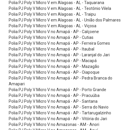
b
Polia PJ Poly V Micro V em Alagoas - AL - Taquarana
Polia PJ Poly V Micro V em Alagoas - AL - Teotônio Vilela
a
Polia PJ Poly V Micro V em Alagoas - AL - Traipu
s
Polia PJ Poly V Micro V em Alagoas - AL - União dos Palmares
Polia PJ Poly V Micro V em Alagoas - AL - Viçosa
A
Polia PJ Poly V Micro V no Amapá - AP - Calçoene
s
Polia PJ Poly V Micro V no Amapá - AP - Cutias
t
Polia PJ Poly V Micro V no Amapá - AP - Ferreira Gomes
Polia PJ Poly V Micro V no Amapá - AP - Itaubal
e
Polia PJ Poly V Micro V no Amapá - AP - Laranjal do Jari
n
Polia PJ Poly V Micro V no Amapá - AP - Macapá
Polia PJ Poly V Micro V no Amapá - AP - Mazagão
B
Polia PJ Poly V Micro V no Amapá - AP - Oiapoque
u
Polia PJ Poly V Micro V no Amapá - AP - Pedra Branca do
c
Amapari
Polia PJ Poly V Micro V no Amapá - AP - Porto Grande
h
Polia PJ Poly V Micro V no Amapá - AP - Pracuúba
a
Polia PJ Poly V Micro V no Amapá - AP - Santana
Polia PJ Poly V Micro V no Amapá - AP - Serra do Navio
s
Polia PJ Poly V Micro V no Amapá - AP - Tartarugalzinho
C
Polia PJ Poly V Micro V no Amapá - AP - Vitória do Jari
ô
Polia PJ Poly V Micro V no Amazonas - AM - Anori