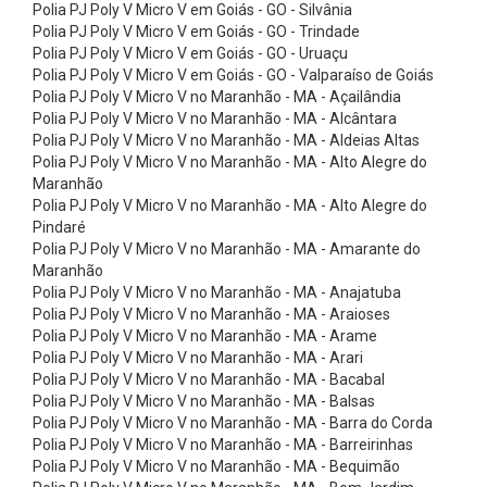
o
Polia PJ Poly V Micro V em Goiás - GO - Silvânia
Polia PJ Poly V Micro V em Goiás - GO - Trindade
r
Polia PJ Poly V Micro V em Goiás - GO - Uruaçu
r
Polia PJ Poly V Micro V em Goiás - GO - Valparaíso de Goiás
Polia PJ Poly V Micro V no Maranhão - MA - Açailândia
e
Polia PJ Poly V Micro V no Maranhão - MA - Alcântara
i
Polia PJ Poly V Micro V no Maranhão - MA - Aldeias Altas
a
Polia PJ Poly V Micro V no Maranhão - MA - Alto Alegre do
Maranhão
s
Polia PJ Poly V Micro V no Maranhão - MA - Alto Alegre do
P
Pindaré
Polia PJ Poly V Micro V no Maranhão - MA - Amarante do
l
Maranhão
a
Polia PJ Poly V Micro V no Maranhão - MA - Anajatuba
n
Polia PJ Poly V Micro V no Maranhão - MA - Araioses
Polia PJ Poly V Micro V no Maranhão - MA - Arame
a
Polia PJ Poly V Micro V no Maranhão - MA - Arari
s
Polia PJ Poly V Micro V no Maranhão - MA - Bacabal
Polia PJ Poly V Micro V no Maranhão - MA - Balsas
C
Polia PJ Poly V Micro V no Maranhão - MA - Barra do Corda
o
Polia PJ Poly V Micro V no Maranhão - MA - Barreirinhas
r
Polia PJ Poly V Micro V no Maranhão - MA - Bequimão