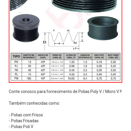
p
r
e
n
s
A
c
o
p
l
a
Conte conosco para fornecimento de Polias Poly V / Micro V !!
m
e
Também conhecidas como:
n
- Polias com Frisos
t
- Polias Frisadas
o
- Polias Poli V