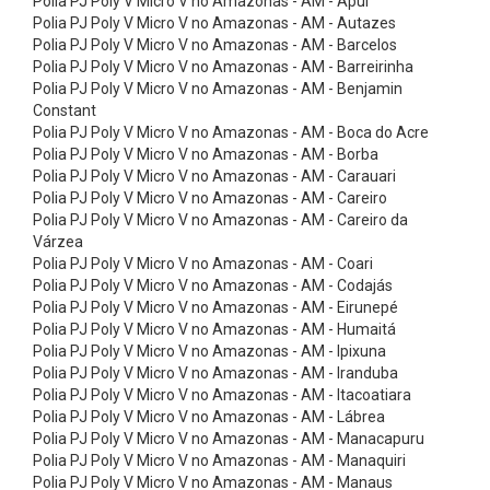
Polia PJ Poly V Micro V no Amazonas - AM - Apuí
n
Polia PJ Poly V Micro V no Amazonas - AM - Autazes
i
Polia PJ Poly V Micro V no Amazonas - AM - Barcelos
Polia PJ Poly V Micro V no Amazonas - AM - Barreirinha
c
Polia PJ Poly V Micro V no Amazonas - AM - Benjamin
a
Constant
s
Polia PJ Poly V Micro V no Amazonas - AM - Boca do Acre
Polia PJ Poly V Micro V no Amazonas - AM - Borba
C
Polia PJ Poly V Micro V no Amazonas - AM - Carauari
a
Polia PJ Poly V Micro V no Amazonas - AM - Careiro
Polia PJ Poly V Micro V no Amazonas - AM - Careiro da
r
Várzea
d
Polia PJ Poly V Micro V no Amazonas - AM - Coari
a
Polia PJ Poly V Micro V no Amazonas - AM - Codajás
Polia PJ Poly V Micro V no Amazonas - AM - Eirunepé
n
Polia PJ Poly V Micro V no Amazonas - AM - Humaitá
s
Polia PJ Poly V Micro V no Amazonas - AM - Ipixuna
Polia PJ Poly V Micro V no Amazonas - AM - Iranduba
C
Polia PJ Poly V Micro V no Amazonas - AM - Itacoatiara
h
Polia PJ Poly V Micro V no Amazonas - AM - Lábrea
a
Polia PJ Poly V Micro V no Amazonas - AM - Manacapuru
Polia PJ Poly V Micro V no Amazonas - AM - Manaquiri
v
Polia PJ Poly V Micro V no Amazonas - AM - Manaus