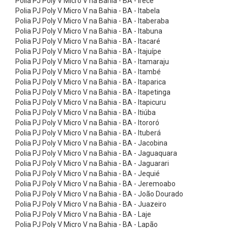
Polia PJ Poly V Micro V na Bahia - BA - Irecê
ç
Polia PJ Poly V Micro V na Bahia - BA - Itabela
ã
Polia PJ Poly V Micro V na Bahia - BA - Itaberaba
Polia PJ Poly V Micro V na Bahia - BA - Itabuna
o
Polia PJ Poly V Micro V na Bahia - BA - Itacaré
-
Polia PJ Poly V Micro V na Bahia - BA - Itajuípe
B
Polia PJ Poly V Micro V na Bahia - BA - Itamaraju
Polia PJ Poly V Micro V na Bahia - BA - Itambé
r
Polia PJ Poly V Micro V na Bahia - BA - Itaparica
a
Polia PJ Poly V Micro V na Bahia - BA - Itapetinga
Polia PJ Poly V Micro V na Bahia - BA - Itapicuru
n
Polia PJ Poly V Micro V na Bahia - BA - Itiúba
c
Polia PJ Poly V Micro V na Bahia - BA - Itororó
a
Polia PJ Poly V Micro V na Bahia - BA - Ituberá
Polia PJ Poly V Micro V na Bahia - BA - Jacobina
s
Polia PJ Poly V Micro V na Bahia - BA - Jaguaquara
5
Polia PJ Poly V Micro V na Bahia - BA - Jaguarari
Polia PJ Poly V Micro V na Bahia - BA - Jequié
:
Polia PJ Poly V Micro V na Bahia - BA - Jeremoabo
1
Polia PJ Poly V Micro V na Bahia - BA - João Dourado
C
Polia PJ Poly V Micro V na Bahia - BA - Juazeiro
Polia PJ Poly V Micro V na Bahia - BA - Laje
i
Polia PJ Poly V Micro V na Bahia - BA - Lapão