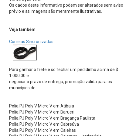
a
Os dados deste informativo podem ser alterados sem aviso
m
prévio e as imagens são meramente ilustrativas.
e
n
Veja também
t
Correias Sincronizadas
o
s
I
Para ganhar o frete é só fechar um pedidinho acima de $
n
1.000,00 e
d
negociar o prazo de entrega, promoção válida para os
u
municípios de:
s
t
Polia PJ Poly V Micro V em Atibaia
Polia PJ Poly V Micro V em Barueri
r
Polia PJ Poly V Micro V em Bragança Paulista
i
Polia PJ Poly V Micro V em Cabreúva
a
Polia PJ Poly V Micro V em Caieiras