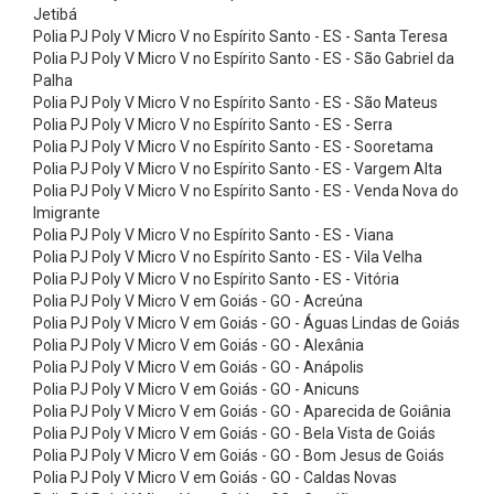
e
Jetibá
Polia PJ Poly V Micro V no Espírito Santo - ES - Santa Teresa
n
Polia PJ Poly V Micro V no Espírito Santo - ES - São Gabriel da
d
Palha
á
Polia PJ Poly V Micro V no Espírito Santo - ES - São Mateus
Polia PJ Poly V Micro V no Espírito Santo - ES - Serra
v
Polia PJ Poly V Micro V no Espírito Santo - ES - Sooretama
e
Polia PJ Poly V Micro V no Espírito Santo - ES - Vargem Alta
Polia PJ Poly V Micro V no Espírito Santo - ES - Venda Nova do
i
Imigrante
s
Polia PJ Poly V Micro V no Espírito Santo - ES - Viana
C
Polia PJ Poly V Micro V no Espírito Santo - ES - Vila Velha
Polia PJ Poly V Micro V no Espírito Santo - ES - Vitória
o
Polia PJ Poly V Micro V em Goiás - GO - Acreúna
r
Polia PJ Poly V Micro V em Goiás - GO - Águas Lindas de Goiás
Polia PJ Poly V Micro V em Goiás - GO - Alexânia
r
Polia PJ Poly V Micro V em Goiás - GO - Anápolis
e
Polia PJ Poly V Micro V em Goiás - GO - Anicuns
i
Polia PJ Poly V Micro V em Goiás - GO - Aparecida de Goiânia
Polia PJ Poly V Micro V em Goiás - GO - Bela Vista de Goiás
a
Polia PJ Poly V Micro V em Goiás - GO - Bom Jesus de Goiás
s
Polia PJ Poly V Micro V em Goiás - GO - Caldas Novas