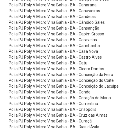
a
Polia PJ Poly V Micro V na Bahia - BA - Canarana
s
Polia PJ Poly V Micro V na Bahia - BA - Canavieiras
Polia PJ Poly V Micro V na Bahia - BA - Candeias
E
Polia PJ Poly V Micro V na Bahia - BA - Cândido Sales
l
Polia PJ Poly V Micro V na Bahia - BA - Cansanção
Polia PJ Poly V Micro V na Bahia - BA - Capim Grosso
e
Polia PJ Poly V Micro V na Bahia - BA - Caravelas
v
Polia PJ Poly V Micro V na Bahia - BA - Carinhanha
a
Polia PJ Poly V Micro V na Bahia - BA - Casa Nova
Polia PJ Poly V Micro V na Bahia - BA - Castro Alves
ç
Polia PJ Poly V Micro V na Bahia - BA - Catu
ã
Polia PJ Poly V Micro V na Bahia - BA - Cícero Dantas
Polia PJ Poly V Micro V na Bahia - BA - Conceição da Feira
o
Polia PJ Poly V Micro V na Bahia - BA - Conceição do Coité
-
Polia PJ Poly V Micro V na Bahia - BA - Conceição do Jacuípe
A
Polia PJ Poly V Micro V na Bahia - BA - Conde
Polia PJ Poly V Micro V na Bahia - BA - Coração de Maria
c
Polia PJ Poly V Micro V na Bahia - BA - Correntina
e
Polia PJ Poly V Micro V na Bahia - BA - Crisópolis
Polia PJ Poly V Micro V na Bahia - BA - Cruz das Almas
s
Polia PJ Poly V Micro V na Bahia - BA - Curaçá
s
Polia PJ Poly V Micro V na Bahia - BA - Dias d'Ávila