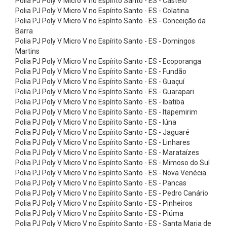
Polia PJ Poly V Micro V no Espírito Santo - ES - Castelo
e
Polia PJ Poly V Micro V no Espírito Santo - ES - Colatina
n
Polia PJ Poly V Micro V no Espírito Santo - ES - Conceição da
Barra
t
Polia PJ Poly V Micro V no Espírito Santo - ES - Domingos
a
Martins
d
Polia PJ Poly V Micro V no Espírito Santo - ES - Ecoporanga
Polia PJ Poly V Micro V no Espírito Santo - ES - Fundão
a
Polia PJ Poly V Micro V no Espírito Santo - ES - Guaçuí
C
Polia PJ Poly V Micro V no Espírito Santo - ES - Guarapari
Polia PJ Poly V Micro V no Espírito Santo - ES - Ibatiba
o
Polia PJ Poly V Micro V no Espírito Santo - ES - Itapemirim
r
Polia PJ Poly V Micro V no Espírito Santo - ES - Iúna
r
Polia PJ Poly V Micro V no Espírito Santo - ES - Jaguaré
Polia PJ Poly V Micro V no Espírito Santo - ES - Linhares
e
Polia PJ Poly V Micro V no Espírito Santo - ES - Marataízes
i
Polia PJ Poly V Micro V no Espírito Santo - ES - Mimoso do Sul
Polia PJ Poly V Micro V no Espírito Santo - ES - Nova Venécia
a
Polia PJ Poly V Micro V no Espírito Santo - ES - Pancas
s
Polia PJ Poly V Micro V no Espírito Santo - ES - Pedro Canário
E
Polia PJ Poly V Micro V no Espírito Santo - ES - Pinheiros
Polia PJ Poly V Micro V no Espírito Santo - ES - Piúma
m
Polia PJ Poly V Micro V no Espírito Santo - ES - Santa Maria de