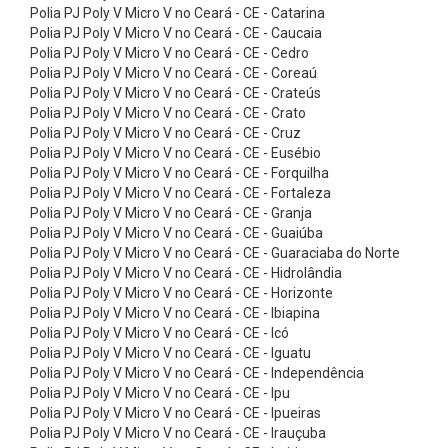
s
Polia PJ Poly V Micro V no Ceará - CE - Catarina
Polia PJ Poly V Micro V no Ceará - CE - Caucaia
ó
Polia PJ Poly V Micro V no Ceará - CE - Cedro
r
Polia PJ Poly V Micro V no Ceará - CE - Coreaú
i
Polia PJ Poly V Micro V no Ceará - CE - Crateús
Polia PJ Poly V Micro V no Ceará - CE - Crato
o
Polia PJ Poly V Micro V no Ceará - CE - Cruz
s
Polia PJ Poly V Micro V no Ceará - CE - Eusébio
Polia PJ Poly V Micro V no Ceará - CE - Forquilha
C
Polia PJ Poly V Micro V no Ceará - CE - Fortaleza
o
Polia PJ Poly V Micro V no Ceará - CE - Granja
r
Polia PJ Poly V Micro V no Ceará - CE - Guaiúba
Polia PJ Poly V Micro V no Ceará - CE - Guaraciaba do Norte
r
Polia PJ Poly V Micro V no Ceará - CE - Hidrolândia
e
Polia PJ Poly V Micro V no Ceará - CE - Horizonte
Polia PJ Poly V Micro V no Ceará - CE - Ibiapina
i
Polia PJ Poly V Micro V no Ceará - CE - Icó
a
Polia PJ Poly V Micro V no Ceará - CE - Iguatu
s
Polia PJ Poly V Micro V no Ceará - CE - Independência
Polia PJ Poly V Micro V no Ceará - CE - Ipu
d
Polia PJ Poly V Micro V no Ceará - CE - Ipueiras
e
Polia PJ Poly V Micro V no Ceará - CE - Irauçuba