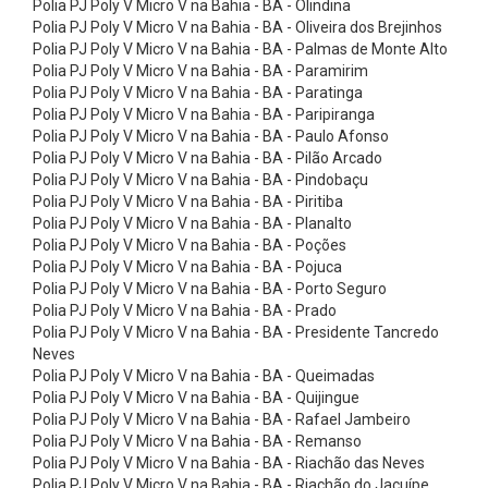
Polia PJ Poly V Micro V na Bahia - BA - Olindina
m
Polia PJ Poly V Micro V na Bahia - BA - Oliveira dos Brejinhos
a
Polia PJ Poly V Micro V na Bahia - BA - Palmas de Monte Alto
t
Polia PJ Poly V Micro V na Bahia - BA - Paramirim
Polia PJ Poly V Micro V na Bahia - BA - Paratinga
i
Polia PJ Poly V Micro V na Bahia - BA - Paripiranga
z
Polia PJ Poly V Micro V na Bahia - BA - Paulo Afonso
Polia PJ Poly V Micro V na Bahia - BA - Pilão Arcado
a
Polia PJ Poly V Micro V na Bahia - BA - Pindobaçu
d
Polia PJ Poly V Micro V na Bahia - BA - Piritiba
a
Polia PJ Poly V Micro V na Bahia - BA - Planalto
Polia PJ Poly V Micro V na Bahia - BA - Poções
s
Polia PJ Poly V Micro V na Bahia - BA - Pojuca
7
Polia PJ Poly V Micro V na Bahia - BA - Porto Seguro
Polia PJ Poly V Micro V na Bahia - BA - Prado
:
Polia PJ Poly V Micro V na Bahia - BA - Presidente Tancredo
1
Neves
C
Polia PJ Poly V Micro V na Bahia - BA - Queimadas
Polia PJ Poly V Micro V na Bahia - BA - Quijingue
o
Polia PJ Poly V Micro V na Bahia - BA - Rafael Jambeiro
n
Polia PJ Poly V Micro V na Bahia - BA - Remanso
Polia PJ Poly V Micro V na Bahia - BA - Riachão das Neves
e
Polia PJ Poly V Micro V na Bahia - BA - Riachão do Jacuípe