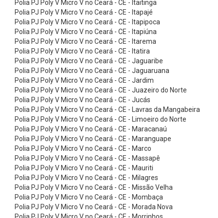
Polia PJ Poly V Micro V no Ceará - CE - Itaitinga
T
Polia PJ Poly V Micro V no Ceará - CE - Itapajé
e
Polia PJ Poly V Micro V no Ceará - CE - Itapipoca
f
Polia PJ Poly V Micro V no Ceará - CE - Itapiúna
Polia PJ Poly V Micro V no Ceará - CE - Itarema
l
Polia PJ Poly V Micro V no Ceará - CE - Itatira
o
Polia PJ Poly V Micro V no Ceará - CE - Jaguaribe
Polia PJ Poly V Micro V no Ceará - CE - Jaguaruana
n
Polia PJ Poly V Micro V no Ceará - CE - Jardim
C
Polia PJ Poly V Micro V no Ceará - CE - Juazeiro do Norte
o
Polia PJ Poly V Micro V no Ceará - CE - Jucás
Polia PJ Poly V Micro V no Ceará - CE - Lavras da Mangabeira
r
Polia PJ Poly V Micro V no Ceará - CE - Limoeiro do Norte
r
Polia PJ Poly V Micro V no Ceará - CE - Maracanaú
Polia PJ Poly V Micro V no Ceará - CE - Maranguape
e
Polia PJ Poly V Micro V no Ceará - CE - Marco
i
Polia PJ Poly V Micro V no Ceará - CE - Massapê
a
Polia PJ Poly V Micro V no Ceará - CE - Mauriti
Polia PJ Poly V Micro V no Ceará - CE - Milagres
s
Polia PJ Poly V Micro V no Ceará - CE - Missão Velha
E
Polia PJ Poly V Micro V no Ceará - CE - Mombaça
Polia PJ Poly V Micro V no Ceará - CE - Morada Nova
a
Polia PJ Poly V Micro V no Ceará - CE - Morrinhos