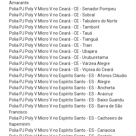
r
Amarante
Polia PJ Poly V Micro V no Ceará - CE - Senador Pompeu
e
Polia PJ Poly V Micro V no Ceará - CE - Sobral
i
Polia PJ Poly V Micro V no Ceará - CE - Tabuleiro do Norte
Polia PJ Poly V Micro V no Ceará - CE - Tamboril
a
Polia PJ Poly V Micro V no Ceará - CE - Tauá
s
Polia PJ Poly V Micro V no Ceará - CE - Tianguá
e
Polia PJ Poly V Micro V no Ceará - CE - Trairi
Polia PJ Poly V Micro V no Ceará - CE - Ubajara
m
Polia PJ Poly V Micro V no Ceará - CE - Uruburetama
V
Polia PJ Poly V Micro V no Ceará - CE - Várzea Alegre
Polia PJ Poly V Micro V no Ceará - CE - Viçosa do Ceará
L
Polia PJ Poly V Micro V no Espírito Santo - ES - Afonso Cláudio
i
Polia PJ Poly V Micro V no Espírito Santo - ES - Alegre
s
Polia PJ Poly V Micro V no Espírito Santo - ES - Anchieta
Polia PJ Poly V Micro V no Espírito Santo - ES - Aracruz
a
Polia PJ Poly V Micro V no Espírito Santo - ES - Baixo Guandu
/
Polia PJ Poly V Micro V no Espírito Santo - ES - Barra de São
Francisco
V
Polia PJ Poly V Micro V no Espírito Santo - ES - Cachoeiro de
X
Itapemirim
d
Polia PJ Poly V Micro V no Espírito Santo - ES - Cariacica