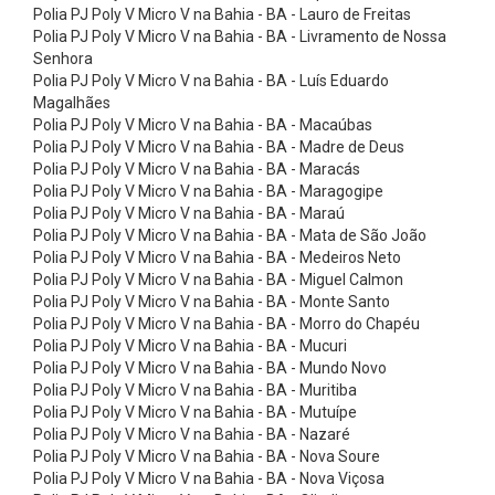
n
Polia PJ Poly V Micro V na Bahia - BA - Lauro de Freitas
Polia PJ Poly V Micro V na Bahia - BA - Livramento de Nossa
t
Senhora
a
Polia PJ Poly V Micro V na Bahia - BA - Luís Eduardo
s
Magalhães
Polia PJ Poly V Micro V na Bahia - BA - Macaúbas
E
Polia PJ Poly V Micro V na Bahia - BA - Madre de Deus
l
Polia PJ Poly V Micro V na Bahia - BA - Maracás
Polia PJ Poly V Micro V na Bahia - BA - Maragogipe
e
Polia PJ Poly V Micro V na Bahia - BA - Maraú
v
Polia PJ Poly V Micro V na Bahia - BA - Mata de São João
a
Polia PJ Poly V Micro V na Bahia - BA - Medeiros Neto
Polia PJ Poly V Micro V na Bahia - BA - Miguel Calmon
ç
Polia PJ Poly V Micro V na Bahia - BA - Monte Santo
ã
Polia PJ Poly V Micro V na Bahia - BA - Morro do Chapéu
Polia PJ Poly V Micro V na Bahia - BA - Mucuri
o
Polia PJ Poly V Micro V na Bahia - BA - Mundo Novo
-
Polia PJ Poly V Micro V na Bahia - BA - Muritiba
N
Polia PJ Poly V Micro V na Bahia - BA - Mutuípe
Polia PJ Poly V Micro V na Bahia - BA - Nazaré
o
Polia PJ Poly V Micro V na Bahia - BA - Nova Soure
r
Polia PJ Poly V Micro V na Bahia - BA - Nova Viçosa