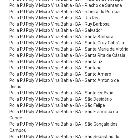
x
Polia PJ Poly V Micro V na Bahia - BA - Riacho de Santana
õ
Polia PJ Poly V Micro V na Bahia - BA - Ribeira do Pombal
Polia PJ Poly V Micro V na Bahia - BA - Rio Real
e
Polia PJ Poly V Micro V na Bahia - BA - Ruy Barbosa
s
Polia PJ Poly V Micro V na Bahia - BA - Salvador
Polia PJ Poly V Micro V na Bahia - BA - Santa Bárbara
d
Polia PJ Poly V Micro V na Bahia - BA - Santa Cruz Cabrália
e
Polia PJ Poly V Micro V na Bahia - BA - Santa Maria da Vitória
A
Polia PJ Poly V Micro V na Bahia - BA - Santa Rita de Cássia
Polia PJ Poly V Micro V na Bahia - BA - Santaluz
l
Polia PJ Poly V Micro V na Bahia - BA - Santana
u
Polia PJ Poly V Micro V na Bahia - BA - Santo Amaro
Polia PJ Poly V Micro V na Bahia - BA - Santo Antônio de
m
Jesus
í
Polia PJ Poly V Micro V na Bahia - BA - Santo Estêvão
n
Polia PJ Poly V Micro V na Bahia - BA - São Desidério
Polia PJ Poly V Micro V na Bahia - BA - São Felipe
i
Polia PJ Poly V Micro V na Bahia - BA - São Francisco do
o
Conde
Polia PJ Poly V Micro V na Bahia - BA - São Gonçalo dos
C
Campos
o
Polia PJ Poly V Micro V na Bahia - BA - São Sebastião do