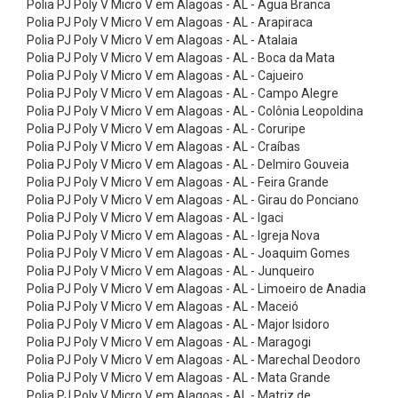
Polia PJ Poly V Micro V em Alagoas - AL - Água Branca
B
Polia PJ Poly V Micro V em Alagoas - AL - Arapiraca
i
Polia PJ Poly V Micro V em Alagoas - AL - Atalaia
c
Polia PJ Poly V Micro V em Alagoas - AL - Boca da Mata
Polia PJ Poly V Micro V em Alagoas - AL - Cajueiro
o
Polia PJ Poly V Micro V em Alagoas - AL - Campo Alegre
s
Polia PJ Poly V Micro V em Alagoas - AL - Colônia Leopoldina
Polia PJ Poly V Micro V em Alagoas - AL - Coruripe
d
Polia PJ Poly V Micro V em Alagoas - AL - Craíbas
e
Polia PJ Poly V Micro V em Alagoas - AL - Delmiro Gouveia
A
Polia PJ Poly V Micro V em Alagoas - AL - Feira Grande
Polia PJ Poly V Micro V em Alagoas - AL - Girau do Ponciano
r
Polia PJ Poly V Micro V em Alagoas - AL - Igaci
,
Polia PJ Poly V Micro V em Alagoas - AL - Igreja Nova
Polia PJ Poly V Micro V em Alagoas - AL - Joaquim Gomes
A
Polia PJ Poly V Micro V em Alagoas - AL - Junqueiro
c
Polia PJ Poly V Micro V em Alagoas - AL - Limoeiro de Anadia
e
Polia PJ Poly V Micro V em Alagoas - AL - Maceió
Polia PJ Poly V Micro V em Alagoas - AL - Major Isidoro
s
Polia PJ Poly V Micro V em Alagoas - AL - Maragogi
s
Polia PJ Poly V Micro V em Alagoas - AL - Marechal Deodoro
Polia PJ Poly V Micro V em Alagoas - AL - Mata Grande
ó
Polia PJ Poly V Micro V em Alagoas - AL - Matriz de