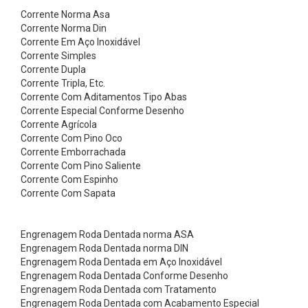
r
Corrente Norma Asa
i
Corrente Norma Din
Corrente Em Aço Inoxidável
o
Corrente Simples
s
Corrente Dupla
e
Corrente Tripla, Etc.
Corrente Com Aditamentos Tipo Abas
V
Corrente Especial Conforme Desenho
á
Corrente Agrícola
Corrente Com Pino Oco
l
Corrente Emborrachada
v
Corrente Com Pino Saliente
u
Corrente Com Espinho
Corrente Com Sapata
l
a
Engrenagem Roda Dentada norma ASA
s
Engrenagem Roda Dentada norma DIN
B
Engrenagem Roda Dentada em Aço Inoxidável
o
Engrenagem Roda Dentada Conforme Desenho
Engrenagem Roda Dentada com Tratamento
m
Engrenagem Roda Dentada com Acabamento Especial