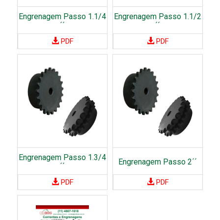
i
Engrenagem Passo 1.1/4
Engrenagem Passo 1.1/2
s
´´
´´
A
PDF
PDF
r
o
s
d
e
A
l
u
m
Engrenagem Passo 1.3/4
Engrenagem Passo 2´´
´´
í
PDF
PDF
n
i
o