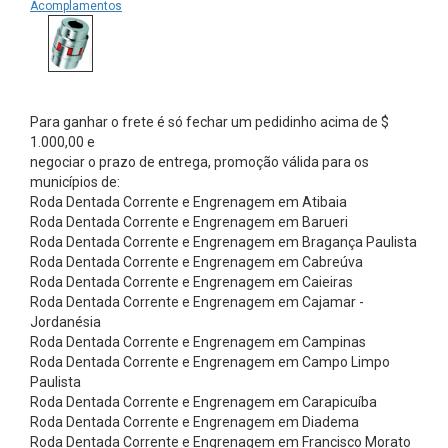
n
Acomplamentos
i
c
a
s
Para ganhar o frete é só fechar um pedidinho acima de $
1.000,00 e
C
negociar o prazo de entrega, promoção válida para os
a
municípios de:
Roda Dentada Corrente e Engrenagem em Atibaia
r
Roda Dentada Corrente e Engrenagem em Barueri
d
Roda Dentada Corrente e Engrenagem em Bragança Paulista
a
Roda Dentada Corrente e Engrenagem em Cabreúva
Roda Dentada Corrente e Engrenagem em Caieiras
n
Roda Dentada Corrente e Engrenagem em Cajamar -
s
Jordanésia
Roda Dentada Corrente e Engrenagem em Campinas
C
Roda Dentada Corrente e Engrenagem em Campo Limpo
h
Paulista
a
Roda Dentada Corrente e Engrenagem em Carapicuíba
Roda Dentada Corrente e Engrenagem em Diadema
v
Roda Dentada Corrente e Engrenagem em Francisco Morato