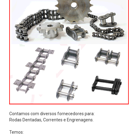
B
i
c
o
s
d
e
A
r
,
A
c
e
Contamos com diversos fornecedores para:
s
Rodas Dentadas, Correntes e Engrenagens.
s
ó
Temos: