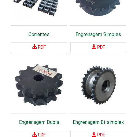
o
i
s
o
n
A
b
Correntes
Engrenagem Simples
r
a
PDF
PDF
ç
a
d
e
i
r
a
s
Engrenagem Dupla
Engrenagem Bi-simplex
S
u
PDF
PDF