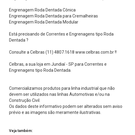
b
Engrenagem Roda Dentada Cônica
a
Engrenagem Roda Dentada para Cremalheiras
s
Engrenagem Roda Dentada Modular
A
Está precisando de Correntes e Engrenagens tipo Roda
s
Dentada ?
t
Consulte a Celbras (11) 4807.1618 www.celbras.com.br !!
e
n
Celbras, a sua loja em Jundiaí - SP para Correntes e
B
Engrenagens tipo Roda Dentada.
u
c
Comercializamos produtos para linha industrial que não
devem ser utilizados nas linhas Automotivas e/ou na
h
Construção Civil.
a
Os dados deste informativo podem ser alterados sem aviso
s
prévio e as imagens são meramente ilustrativas.
C
ô
Veja também: