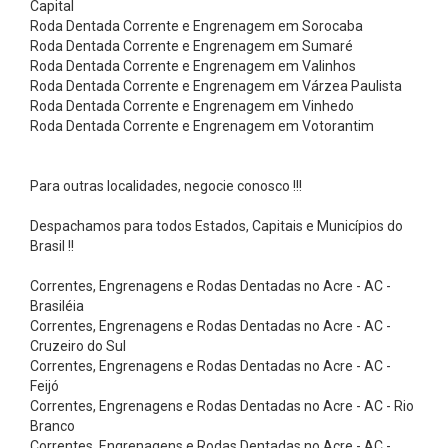
Capital
ç
Roda Dentada Corrente e Engrenagem em Sorocaba
ã
Roda Dentada Corrente e Engrenagem em Sumaré
o
Roda Dentada Corrente e Engrenagem em Valinhos
Roda Dentada Corrente e Engrenagem em Várzea Paulista
-
Roda Dentada Corrente e Engrenagem em Vinhedo
C
Roda Dentada Corrente e Engrenagem em Votorantim
a
t
Para outras localidades, negocie conosco !!!
r
Despachamos para todos Estados, Capitais e Municípios do
a
Brasil !!
c
Correntes, Engrenagens e Rodas Dentadas no Acre - AC -
a
Brasiléia
s
Correntes, Engrenagens e Rodas Dentadas no Acre - AC -
C
Cruzeiro do Sul
Correntes, Engrenagens e Rodas Dentadas no Acre - AC -
i
Feijó
n
Correntes, Engrenagens e Rodas Dentadas no Acre - AC - Rio
Branco
t
Correntes, Engrenagens e Rodas Dentadas no Acre - AC -