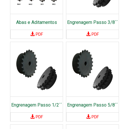
s
-
E
Abas e Aditamentos
Engrenagem Passo 3/8´´
l
PDF
PDF
e
m
e
n
t
o
s
A
c
Engrenagem Passo 1/2´´
Engrenagem Passo 5/8´´
o
p
PDF
PDF
l