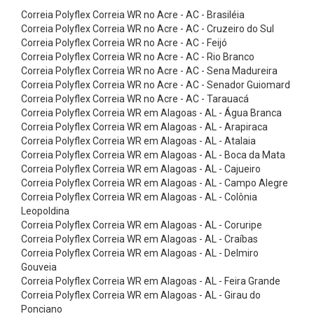
e
Correia Polyflex Correia WR no Acre - AC - Brasiléia
P
Correia Polyflex Correia WR no Acre - AC - Cruzeiro do Sul
Correia Polyflex Correia WR no Acre - AC - Feijó
n
Correia Polyflex Correia WR no Acre - AC - Rio Branco
e
Correia Polyflex Correia WR no Acre - AC - Sena Madureira
u
Correia Polyflex Correia WR no Acre - AC - Senador Guiomard
Correia Polyflex Correia WR no Acre - AC - Tarauacá
s
Correia Polyflex Correia WR em Alagoas - AL - Água Branca
S
Correia Polyflex Correia WR em Alagoas - AL - Arapiraca
Correia Polyflex Correia WR em Alagoas - AL - Atalaia
e
Correia Polyflex Correia WR em Alagoas - AL - Boca da Mata
m
Correia Polyflex Correia WR em Alagoas - AL - Cajueiro
i
Correia Polyflex Correia WR em Alagoas - AL - Campo Alegre
Correia Polyflex Correia WR em Alagoas - AL - Colônia
M
Leopoldina
a
Correia Polyflex Correia WR em Alagoas - AL - Coruripe
Correia Polyflex Correia WR em Alagoas - AL - Craíbas
c
Correia Polyflex Correia WR em Alagoas - AL - Delmiro
i
Gouveia
o
Correia Polyflex Correia WR em Alagoas - AL - Feira Grande
Correia Polyflex Correia WR em Alagoas - AL - Girau do
s
Ponciano