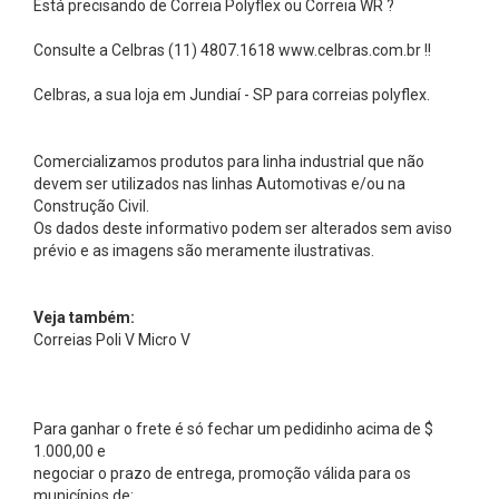
Está precisando de Correia Polyflex ou Correia WR ?
s
-
Consulte a Celbras (11) 4807.1618 www.celbras.com.br !!
E
Celbras, a sua loja em Jundiaí - SP para correias polyflex.
l
e
Comercializamos produtos para linha industrial que não
m
devem ser utilizados nas linhas Automotivas e/ou na
e
Construção Civil.
n
Os dados deste informativo podem ser alterados sem aviso
prévio e as imagens são meramente ilustrativas.
t
o
Veja também:
s
Correias Poli V Micro V
A
c
o
Para ganhar o frete é só fechar um pedidinho acima de $
p
1.000,00 e
negociar o prazo de entrega, promoção válida para os
l
municípios de: