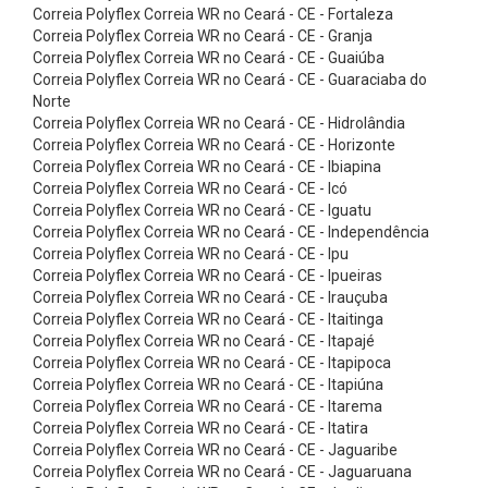
T
Correia Polyflex Correia WR no Ceará - CE - Fortaleza
Correia Polyflex Correia WR no Ceará - CE - Granja
e
Correia Polyflex Correia WR no Ceará - CE - Guaiúba
f
Correia Polyflex Correia WR no Ceará - CE - Guaraciaba do
l
Norte
Correia Polyflex Correia WR no Ceará - CE - Hidrolândia
o
Correia Polyflex Correia WR no Ceará - CE - Horizonte
n
Correia Polyflex Correia WR no Ceará - CE - Ibiapina
Correia Polyflex Correia WR no Ceará - CE - Icó
C
Correia Polyflex Correia WR no Ceará - CE - Iguatu
o
Correia Polyflex Correia WR no Ceará - CE - Independência
r
Correia Polyflex Correia WR no Ceará - CE - Ipu
Correia Polyflex Correia WR no Ceará - CE - Ipueiras
r
Correia Polyflex Correia WR no Ceará - CE - Irauçuba
e
Correia Polyflex Correia WR no Ceará - CE - Itaitinga
Correia Polyflex Correia WR no Ceará - CE - Itapajé
i
Correia Polyflex Correia WR no Ceará - CE - Itapipoca
a
Correia Polyflex Correia WR no Ceará - CE - Itapiúna
s
Correia Polyflex Correia WR no Ceará - CE - Itarema
Correia Polyflex Correia WR no Ceará - CE - Itatira
E
Correia Polyflex Correia WR no Ceará - CE - Jaguaribe
a
Correia Polyflex Correia WR no Ceará - CE - Jaguaruana