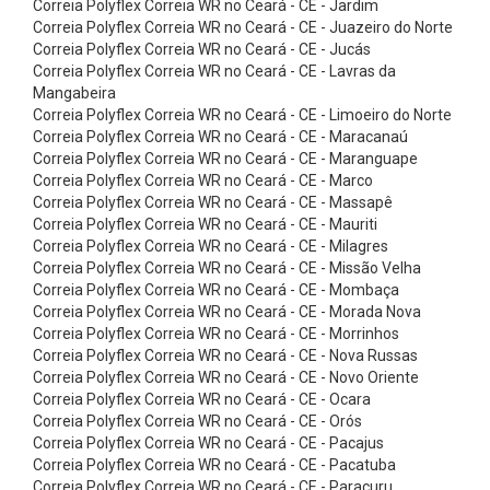
Correia Polyflex Correia WR no Ceará - CE - Jardim
g
Correia Polyflex Correia WR no Ceará - CE - Juazeiro do Norte
l
Correia Polyflex Correia WR no Ceará - CE - Jucás
e
Correia Polyflex Correia WR no Ceará - CE - Lavras da
Mangabeira
S
Correia Polyflex Correia WR no Ceará - CE - Limoeiro do Norte
i
Correia Polyflex Correia WR no Ceará - CE - Maracanaú
Correia Polyflex Correia WR no Ceará - CE - Maranguape
l
Correia Polyflex Correia WR no Ceará - CE - Marco
e
Correia Polyflex Correia WR no Ceará - CE - Massapê
n
Correia Polyflex Correia WR no Ceará - CE - Mauriti
Correia Polyflex Correia WR no Ceará - CE - Milagres
t
Correia Polyflex Correia WR no Ceará - CE - Missão Velha
S
Correia Polyflex Correia WR no Ceará - CE - Mombaça
Correia Polyflex Correia WR no Ceará - CE - Morada Nova
y
Correia Polyflex Correia WR no Ceará - CE - Morrinhos
n
Correia Polyflex Correia WR no Ceará - CE - Nova Russas
c
Correia Polyflex Correia WR no Ceará - CE - Novo Oriente
Correia Polyflex Correia WR no Ceará - CE - Ocara
C
Correia Polyflex Correia WR no Ceará - CE - Orós
o
Correia Polyflex Correia WR no Ceará - CE - Pacajus
Correia Polyflex Correia WR no Ceará - CE - Pacatuba
r
Correia Polyflex Correia WR no Ceará - CE - Paracuru