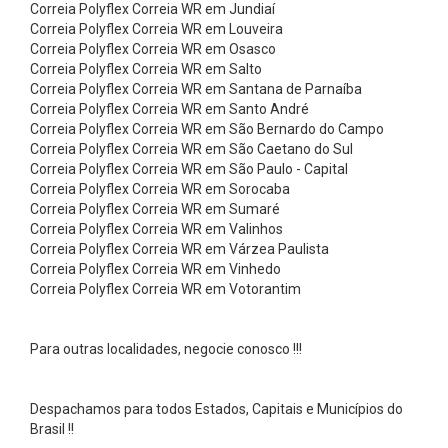
i
Correia Polyflex Correia WR em Jundiaí
Correia Polyflex Correia WR em Louveira
s
Correia Polyflex Correia WR em Osasco
A
Correia Polyflex Correia WR em Salto
Correia Polyflex Correia WR em Santana de Parnaíba
r
Correia Polyflex Correia WR em Santo André
o
Correia Polyflex Correia WR em São Bernardo do Campo
s
Correia Polyflex Correia WR em São Caetano do Sul
Correia Polyflex Correia WR em São Paulo - Capital
d
Correia Polyflex Correia WR em Sorocaba
e
Correia Polyflex Correia WR em Sumaré
Correia Polyflex Correia WR em Valinhos
A
Correia Polyflex Correia WR em Várzea Paulista
l
Correia Polyflex Correia WR em Vinhedo
u
Correia Polyflex Correia WR em Votorantim
m
í
Para outras localidades, negocie conosco !!!
n
i
Despachamos para todos Estados, Capitais e Municípios do
o
Brasil !!