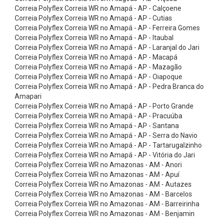
b
Correia Polyflex Correia WR no Amapá - AP - Calçoene
a
Correia Polyflex Correia WR no Amapá - AP - Cutias
Correia Polyflex Correia WR no Amapá - AP - Ferreira Gomes
s
Correia Polyflex Correia WR no Amapá - AP - Itaubal
A
Correia Polyflex Correia WR no Amapá - AP - Laranjal do Jari
Correia Polyflex Correia WR no Amapá - AP - Macapá
s
Correia Polyflex Correia WR no Amapá - AP - Mazagão
t
Correia Polyflex Correia WR no Amapá - AP - Oiapoque
e
Correia Polyflex Correia WR no Amapá - AP - Pedra Branca do
Amapari
n
Correia Polyflex Correia WR no Amapá - AP - Porto Grande
B
Correia Polyflex Correia WR no Amapá - AP - Pracuúba
Correia Polyflex Correia WR no Amapá - AP - Santana
u
Correia Polyflex Correia WR no Amapá - AP - Serra do Navio
c
Correia Polyflex Correia WR no Amapá - AP - Tartarugalzinho
h
Correia Polyflex Correia WR no Amapá - AP - Vitória do Jari
Correia Polyflex Correia WR no Amazonas - AM - Anori
a
Correia Polyflex Correia WR no Amazonas - AM - Apuí
s
Correia Polyflex Correia WR no Amazonas - AM - Autazes
Correia Polyflex Correia WR no Amazonas - AM - Barcelos
C
Correia Polyflex Correia WR no Amazonas - AM - Barreirinha
ô
Correia Polyflex Correia WR no Amazonas - AM - Benjamin