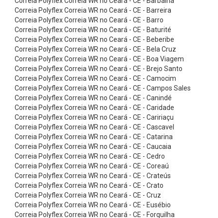
Correia Polyflex Correia WR no Ceará - CE - Barbalha
s
Correia Polyflex Correia WR no Ceará - CE - Barreira
ó
Correia Polyflex Correia WR no Ceará - CE - Barro
Correia Polyflex Correia WR no Ceará - CE - Baturité
r
Correia Polyflex Correia WR no Ceará - CE - Beberibe
i
Correia Polyflex Correia WR no Ceará - CE - Bela Cruz
o
Correia Polyflex Correia WR no Ceará - CE - Boa Viagem
Correia Polyflex Correia WR no Ceará - CE - Brejo Santo
s
Correia Polyflex Correia WR no Ceará - CE - Camocim
C
Correia Polyflex Correia WR no Ceará - CE - Campos Sales
Correia Polyflex Correia WR no Ceará - CE - Canindé
o
Correia Polyflex Correia WR no Ceará - CE - Caridade
r
Correia Polyflex Correia WR no Ceará - CE - Caririaçu
r
Correia Polyflex Correia WR no Ceará - CE - Cascavel
Correia Polyflex Correia WR no Ceará - CE - Catarina
e
Correia Polyflex Correia WR no Ceará - CE - Caucaia
i
Correia Polyflex Correia WR no Ceará - CE - Cedro
Correia Polyflex Correia WR no Ceará - CE - Coreaú
a
Correia Polyflex Correia WR no Ceará - CE - Crateús
s
Correia Polyflex Correia WR no Ceará - CE - Crato
d
Correia Polyflex Correia WR no Ceará - CE - Cruz
Correia Polyflex Correia WR no Ceará - CE - Eusébio
e
Correia Polyflex Correia WR no Ceará - CE - Forquilha