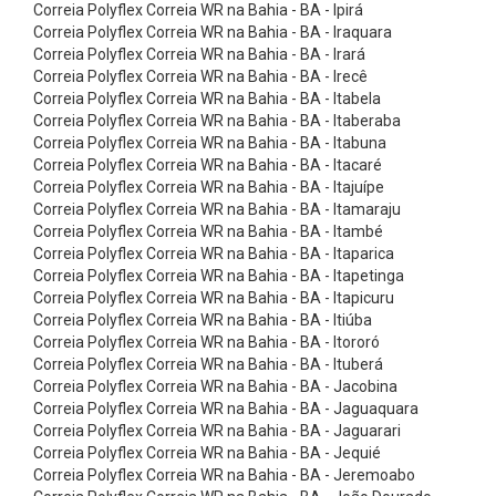
ç
Correia Polyflex Correia WR na Bahia - BA - Ipirá
Correia Polyflex Correia WR na Bahia - BA - Iraquara
ã
Correia Polyflex Correia WR na Bahia - BA - Irará
o
Correia Polyflex Correia WR na Bahia - BA - Irecê
Correia Polyflex Correia WR na Bahia - BA - Itabela
-
Correia Polyflex Correia WR na Bahia - BA - Itaberaba
B
Correia Polyflex Correia WR na Bahia - BA - Itabuna
r
Correia Polyflex Correia WR na Bahia - BA - Itacaré
Correia Polyflex Correia WR na Bahia - BA - Itajuípe
a
Correia Polyflex Correia WR na Bahia - BA - Itamaraju
n
Correia Polyflex Correia WR na Bahia - BA - Itambé
Correia Polyflex Correia WR na Bahia - BA - Itaparica
c
Correia Polyflex Correia WR na Bahia - BA - Itapetinga
a
Correia Polyflex Correia WR na Bahia - BA - Itapicuru
s
Correia Polyflex Correia WR na Bahia - BA - Itiúba
Correia Polyflex Correia WR na Bahia - BA - Itororó
5
Correia Polyflex Correia WR na Bahia - BA - Ituberá
:
Correia Polyflex Correia WR na Bahia - BA - Jacobina
Correia Polyflex Correia WR na Bahia - BA - Jaguaquara
1
Correia Polyflex Correia WR na Bahia - BA - Jaguarari
C
Correia Polyflex Correia WR na Bahia - BA - Jequié
i
Correia Polyflex Correia WR na Bahia - BA - Jeremoabo