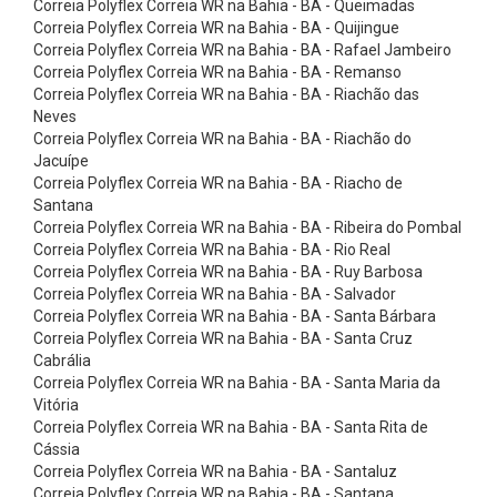
Correia Polyflex Correia WR na Bahia - BA - Queimadas
x
Correia Polyflex Correia WR na Bahia - BA - Quijingue
õ
Correia Polyflex Correia WR na Bahia - BA - Rafael Jambeiro
e
Correia Polyflex Correia WR na Bahia - BA - Remanso
Correia Polyflex Correia WR na Bahia - BA - Riachão das
s
Neves
d
Correia Polyflex Correia WR na Bahia - BA - Riachão do
Jacuípe
e
Correia Polyflex Correia WR na Bahia - BA - Riacho de
A
Santana
l
Correia Polyflex Correia WR na Bahia - BA - Ribeira do Pombal
Correia Polyflex Correia WR na Bahia - BA - Rio Real
u
Correia Polyflex Correia WR na Bahia - BA - Ruy Barbosa
m
Correia Polyflex Correia WR na Bahia - BA - Salvador
Correia Polyflex Correia WR na Bahia - BA - Santa Bárbara
í
Correia Polyflex Correia WR na Bahia - BA - Santa Cruz
n
Cabrália
i
Correia Polyflex Correia WR na Bahia - BA - Santa Maria da
Vitória
o
Correia Polyflex Correia WR na Bahia - BA - Santa Rita de
C
Cássia
Correia Polyflex Correia WR na Bahia - BA - Santaluz
o
Correia Polyflex Correia WR na Bahia - BA - Santana