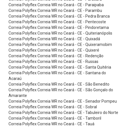
r
Correia Polyflex Correia WR no Ceará - CE - Paraipaba
e
Correia Polyflex Correia WR no Ceará - CE - Parambu
Correia Polyflex Correia WR no Ceará - CE - Pedra Branca
i
Correia Polyflex Correia WR no Ceará - CE - Pentecoste
a
Correia Polyflex Correia WR no Ceará - CE - Pindoretama
Correia Polyflex Correia WR no Ceará - CE - Quiterianópolis
s
Correia Polyflex Correia WR no Ceará - CE - Quixadá
e
Correia Polyflex Correia WR no Ceará - CE - Quixeramobim
m
Correia Polyflex Correia WR no Ceará - CE - Quixeré
Correia Polyflex Correia WR no Ceará - CE - Redenção
V
Correia Polyflex Correia WR no Ceará - CE - Russas
L
Correia Polyflex Correia WR no Ceará - CE - Santa Quitéria
Correia Polyflex Correia WR no Ceará - CE - Santana do
i
Acaraú
s
Correia Polyflex Correia WR no Ceará - CE - São Benedito
a
Correia Polyflex Correia WR no Ceará - CE - São Gonçalo do
Amarante
/
Correia Polyflex Correia WR no Ceará - CE - Senador Pompeu
V
Correia Polyflex Correia WR no Ceará - CE - Sobral
Correia Polyflex Correia WR no Ceará - CE - Tabuleiro do Norte
X
Correia Polyflex Correia WR no Ceará - CE - Tamboril
d
Correia Polyflex Correia WR no Ceará - CE - Tauá