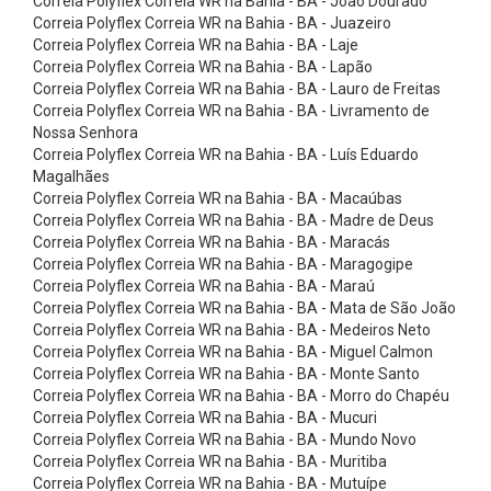
Correia Polyflex Correia WR na Bahia - BA - João Dourado
n
Correia Polyflex Correia WR na Bahia - BA - Juazeiro
t
Correia Polyflex Correia WR na Bahia - BA - Laje
Correia Polyflex Correia WR na Bahia - BA - Lapão
a
Correia Polyflex Correia WR na Bahia - BA - Lauro de Freitas
s
Correia Polyflex Correia WR na Bahia - BA - Livramento de
E
Nossa Senhora
Correia Polyflex Correia WR na Bahia - BA - Luís Eduardo
l
Magalhães
e
Correia Polyflex Correia WR na Bahia - BA - Macaúbas
Correia Polyflex Correia WR na Bahia - BA - Madre de Deus
v
Correia Polyflex Correia WR na Bahia - BA - Maracás
a
Correia Polyflex Correia WR na Bahia - BA - Maragogipe
ç
Correia Polyflex Correia WR na Bahia - BA - Maraú
Correia Polyflex Correia WR na Bahia - BA - Mata de São João
ã
Correia Polyflex Correia WR na Bahia - BA - Medeiros Neto
o
Correia Polyflex Correia WR na Bahia - BA - Miguel Calmon
Correia Polyflex Correia WR na Bahia - BA - Monte Santo
-
Correia Polyflex Correia WR na Bahia - BA - Morro do Chapéu
N
Correia Polyflex Correia WR na Bahia - BA - Mucuri
o
Correia Polyflex Correia WR na Bahia - BA - Mundo Novo
Correia Polyflex Correia WR na Bahia - BA - Muritiba
r
Correia Polyflex Correia WR na Bahia - BA - Mutuípe