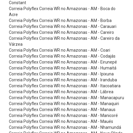
n
Constant
Correia Polyflex Correia WR no Amazonas - AM - Boca do
i
Acre
c
Correia Polyflex Correia WR no Amazonas - AM - Borba
Correia Polyflex Correia WR no Amazonas - AM - Carauari
a
Correia Polyflex Correia WR no Amazonas - AM - Careiro
s
Correia Polyflex Correia WR no Amazonas - AM - Careiro da
C
Várzea
Correia Polyflex Correia WR no Amazonas - AM - Coari
a
Correia Polyflex Correia WR no Amazonas - AM - Codajás
r
Correia Polyflex Correia WR no Amazonas - AM - Eirunepé
Correia Polyflex Correia WR no Amazonas - AM - Humaitá
d
Correia Polyflex Correia WR no Amazonas - AM - Ipixuna
a
Correia Polyflex Correia WR no Amazonas - AM - Iranduba
n
Correia Polyflex Correia WR no Amazonas - AM - Itacoatiara
Correia Polyflex Correia WR no Amazonas - AM - Lábrea
s
Correia Polyflex Correia WR no Amazonas - AM - Manacapuru
C
Correia Polyflex Correia WR no Amazonas - AM - Manaquiri
Correia Polyflex Correia WR no Amazonas - AM - Manaus
h
Correia Polyflex Correia WR no Amazonas - AM - Manicoré
a
Correia Polyflex Correia WR no Amazonas - AM - Maués
v
Correia Polyflex Correia WR no Amazonas - AM - Nhamundá