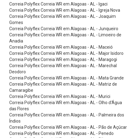
B
Correia Polyflex Correia WR em Alagoas - AL - Igaci
Correia Polyflex Correia WR em Alagoas - AL - Igreja Nova
i
Correia Polyflex Correia WR em Alagoas - AL - Joaquim
c
Gomes
o
Correia Polyflex Correia WR em Alagoas - AL - Junqueiro
Correia Polyflex Correia WR em Alagoas - AL - Limoeiro de
s
Anadia
d
Correia Polyflex Correia WR em Alagoas - AL - Maceió
Correia Polyflex Correia WR em Alagoas - AL - Major Isidoro
e
Correia Polyflex Correia WR em Alagoas - AL - Maragogi
A
Correia Polyflex Correia WR em Alagoas - AL - Marechal
r
Deodoro
Correia Polyflex Correia WR em Alagoas - AL - Mata Grande
,
Correia Polyflex Correia WR em Alagoas - AL - Matriz de
A
Camaragibe
Correia Polyflex Correia WR em Alagoas - AL - Murici
c
Correia Polyflex Correia WR em Alagoas - AL - Olho d'Água
e
das Flores
s
Correia Polyflex Correia WR em Alagoas - AL - Palmeira dos
Índios
s
Correia Polyflex Correia WR em Alagoas - AL - Pão de Açúcar
ó
Correia Polyflex Correia WR em Alagoas - AL - Penedo