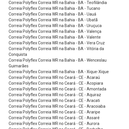
x
Correia Polyflex Correia WR na Bahia - BA - Teofilândia
Correia Polyflex Correia WR na Bahia - BA - Tucano
õ
Correia Polyflex Correia WR na Bahia - BA - Uauá
e
Correia Polyflex Correia WR na Bahia - BA - Ubatã
Correia Polyflex Correia WR na Bahia - BA - Uruçuca
s
Correia Polyflex Correia WR na Bahia - BA - Valença
d
Correia Polyflex Correia WR na Bahia - BA - Valente
e
Correia Polyflex Correia WR na Bahia - BA - Vera Cruz
Correia Polyflex Correia WR na Bahia - BA - Vitória da
L
Conquista
a
Correia Polyflex Correia WR na Bahia - BA - Wenceslau
Guimarães
t
Correia Polyflex Correia WR na Bahia - BA - Xique-Xique
ã
Correia Polyflex Correia WR no Ceará - CE - Acaraú
o
Correia Polyflex Correia WR no Ceará - CE - Acopiara
Correia Polyflex Correia WR no Ceará - CE - Amontada
e
Correia Polyflex Correia WR no Ceará - CE - Aquiraz
A
Correia Polyflex Correia WR no Ceará - CE - Aracati
Correia Polyflex Correia WR no Ceará - CE - Aracoiaba
c
Correia Polyflex Correia WR no Ceará - CE - Araripe
e
Correia Polyflex Correia WR no Ceará - CE - Assaré
s
Correia Polyflex Correia WR no Ceará - CE - Aurora