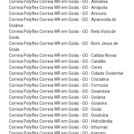
Correia Polyflex Correia WR em Goiás - GO - Alexânia
i
Correia Polyflex Correia WR em Goiás - GO - Anápolis
a
Correia Polyflex Correia WR em Goiás - GO - Anicuns
s
Correia Polyflex Correia WR em Goiás - GO - Aparecida de
Goiânia
p
Correia Polyflex Correia WR em Goiás - GO - Bela Vista de
a
Goiás
Correia Polyflex Correia WR em Goiás - GO - Bom Jesus de
r
Goiás
a
Correia Polyflex Correia WR em Goiás - GO - Caldas Novas
V
Correia Polyflex Correia WR em Goiás - GO - Catalão
Correia Polyflex Correia WR em Goiás - GO - Ceres
o
Correia Polyflex Correia WR em Goiás - GO - Cidade Ocidental
l
Correia Polyflex Correia WR em Goiás - GO - Cristalina
Correia Polyflex Correia WR em Goiás - GO - Formosa
a
Correia Polyflex Correia WR em Goiás - GO - Goianésia
n
Correia Polyflex Correia WR em Goiás - GO - Goiânia
t
Correia Polyflex Correia WR em Goiás - GO - Goianira
Correia Polyflex Correia WR em Goiás - GO - Goiás
e
Correia Polyflex Correia WR em Goiás - GO - Goiatuba
s
Correia Polyflex Correia WR em Goiás - GO - Hidrolândia
Correia Polyflex Correia WR em Goiás - GO - Inhumas
C
Correia Polyflex Correia WR em Goiás - GO - Ipameri