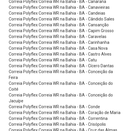
Correia Polyflex Correia WR na Bahia - BA - Canarana
a
Correia Polyflex Correia WR na Bahia - BA - Canavieiras
s
Correia Polyflex Correia WR na Bahia - BA - Candeias
E
Correia Polyflex Correia WR na Bahia - BA - Cândido Sales
Correia Polyflex Correia WR na Bahia - BA - Cansanção
l
Correia Polyflex Correia WR na Bahia - BA - Capim Grosso
e
Correia Polyflex Correia WR na Bahia - BA - Caravelas
Correia Polyflex Correia WR na Bahia - BA - Carinhanha
v
Correia Polyflex Correia WR na Bahia - BA - Casa Nova
a
Correia Polyflex Correia WR na Bahia - BA - Castro Alves
ç
Correia Polyflex Correia WR na Bahia - BA - Catu
Correia Polyflex Correia WR na Bahia - BA - Cícero Dantas
ã
Correia Polyflex Correia WR na Bahia - BA - Conceição da
o
Feira
Correia Polyflex Correia WR na Bahia - BA - Conceição do
-
Coité
A
Correia Polyflex Correia WR na Bahia - BA - Conceição do
c
Jacuípe
Correia Polyflex Correia WR na Bahia - BA - Conde
e
Correia Polyflex Correia WR na Bahia - BA - Coração de Maria
s
Correia Polyflex Correia WR na Bahia - BA - Correntina
Correia Polyflex Correia WR na Bahia - BA - Crisópolis
s
Correia Polyflex Correia WR na Bahia - BA - Cruz das Almas