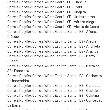
e
Correia Polyflex Correia WR no Ceará - CE - Tianguá
Correia Polyflex Correia WR no Ceará - CE - Trairi
n
Correia Polyflex Correia WR no Ceará - CE - Ubajara
t
Correia Polyflex Correia WR no Ceará - CE - Uruburetama
Correia Polyflex Correia WR no Ceará - CE - Várzea Alegre
a
Correia Polyflex Correia WR no Ceará - CE - Viçosa do Ceará
d
Correia Polyflex Correia WR no Espírito Santo - ES - Afonso
a
Cláudio
Correia Polyflex Correia WR no Espírito Santo - ES - Alegre
C
Correia Polyflex Correia WR no Espírito Santo - ES - Anchieta
o
Correia Polyflex Correia WR no Espírito Santo - ES - Aracruz
Correia Polyflex Correia WR no Espírito Santo - ES - Baixo
r
Guandu
r
Correia Polyflex Correia WR no Espírito Santo - ES - Barra de
e
São Francisco
Correia Polyflex Correia WR no Espírito Santo - ES - Cachoeiro
i
de Itapemirim
a
Correia Polyflex Correia WR no Espírito Santo - ES - Cariacica
Correia Polyflex Correia WR no Espírito Santo - ES - Castelo
s
Correia Polyflex Correia WR no Espírito Santo - ES - Colatina
E
Correia Polyflex Correia WR no Espírito Santo - ES - Conceição
m
da Barra