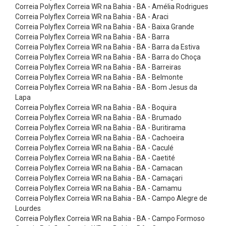
ç
Correia Polyflex Correia WR na Bahia - BA - Amélia Rodrigues
Correia Polyflex Correia WR na Bahia - BA - Araci
ã
Correia Polyflex Correia WR na Bahia - BA - Baixa Grande
o
Correia Polyflex Correia WR na Bahia - BA - Barra
-
Correia Polyflex Correia WR na Bahia - BA - Barra da Estiva
Correia Polyflex Correia WR na Bahia - BA - Barra do Choça
C
Correia Polyflex Correia WR na Bahia - BA - Barreiras
a
Correia Polyflex Correia WR na Bahia - BA - Belmonte
Correia Polyflex Correia WR na Bahia - BA - Bom Jesus da
t
Lapa
r
Correia Polyflex Correia WR na Bahia - BA - Boquira
a
Correia Polyflex Correia WR na Bahia - BA - Brumado
Correia Polyflex Correia WR na Bahia - BA - Buritirama
c
Correia Polyflex Correia WR na Bahia - BA - Cachoeira
a
Correia Polyflex Correia WR na Bahia - BA - Caculé
Correia Polyflex Correia WR na Bahia - BA - Caetité
s
Correia Polyflex Correia WR na Bahia - BA - Camacan
C
Correia Polyflex Correia WR na Bahia - BA - Camaçari
i
Correia Polyflex Correia WR na Bahia - BA - Camamu
Correia Polyflex Correia WR na Bahia - BA - Campo Alegre de
n
Lourdes
t
Correia Polyflex Correia WR na Bahia - BA - Campo Formoso