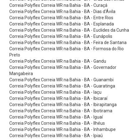
ó
Correia Polyflex Correia WR na Bahia - BA - Curaçá
r
Correia Polyflex Correia WR na Bahia - BA - Dias d'Ávila
Correia Polyflex Correia WR na Bahia - BA - Entre Rios
i
Correia Polyflex Correia WR na Bahia - BA - Esplanada
o
Correia Polyflex Correia WR na Bahia - BA - Euclides da Cunha
Correia Polyflex Correia WR na Bahia - BA - Eunápolis
s
Correia Polyflex Correia WR na Bahia - BA - Feira de Santana
C
Correia Polyflex Correia WR na Bahia - BA - Formosa do Rio
i
Preto
Correia Polyflex Correia WR na Bahia - BA - Gandu
n
Correia Polyflex Correia WR na Bahia - BA - Governador
t
Mangabeira
Correia Polyflex Correia WR na Bahia - BA - Guanambi
a
Correia Polyflex Correia WR na Bahia - BA - Guaratinga
s
Correia Polyflex Correia WR na Bahia - BA - Iaçu
E
Correia Polyflex Correia WR na Bahia - BA - Ibicaraí
Correia Polyflex Correia WR na Bahia - BA - Ibirapitanga
l
Correia Polyflex Correia WR na Bahia - BA - Ibotirama
e
Correia Polyflex Correia WR na Bahia - BA - Iguaí
Correia Polyflex Correia WR na Bahia - BA - Ilhéus
v
Correia Polyflex Correia WR na Bahia - BA - Inhambupe
a
Correia Polyflex Correia WR na Bahia - BA - Ipiaú