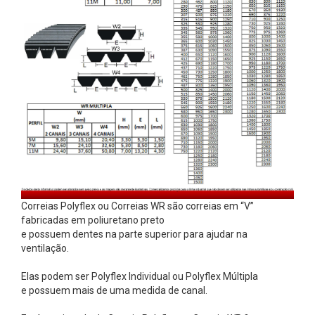
p
r
e
n
s
A
c
o
p
l
a
Correias Polyflex ou Correias WR são correias em “V”
fabricadas em poliuretano preto
m
e possuem dentes na parte superior para ajudar na
e
ventilação.
n
Elas podem ser Polyflex Individual ou Polyflex Múltipla
t
e possuem mais de uma medida de canal.
o