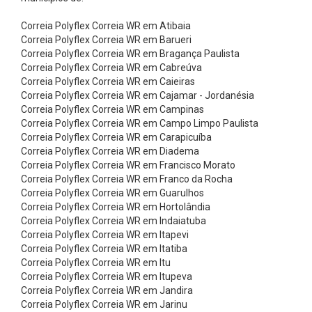
a
m
Correia Polyflex Correia WR em Atibaia
Correia Polyflex Correia WR em Barueri
e
Correia Polyflex Correia WR em Bragança Paulista
n
Correia Polyflex Correia WR em Cabreúva
Correia Polyflex Correia WR em Caieiras
t
Correia Polyflex Correia WR em Cajamar - Jordanésia
o
Correia Polyflex Correia WR em Campinas
s
Correia Polyflex Correia WR em Campo Limpo Paulista
Correia Polyflex Correia WR em Carapicuíba
I
Correia Polyflex Correia WR em Diadema
n
Correia Polyflex Correia WR em Francisco Morato
Correia Polyflex Correia WR em Franco da Rocha
d
Correia Polyflex Correia WR em Guarulhos
u
Correia Polyflex Correia WR em Hortolândia
s
Correia Polyflex Correia WR em Indaiatuba
Correia Polyflex Correia WR em Itapevi
t
Correia Polyflex Correia WR em Itatiba
r
Correia Polyflex Correia WR em Itu
Correia Polyflex Correia WR em Itupeva
i
Correia Polyflex Correia WR em Jandira
a
Correia Polyflex Correia WR em Jarinu