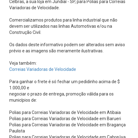
Celbras, a sua loja em Jundiaí - SP, para Polias para Correias
s
Variadoras de Velocidade.
-
E
Comercializamos produtos para linha industrial que não
devem ser utilizados nas linhas Automotivas e/ou na
l
Construção Civil.
e
Os dados deste informativo podem ser alterados sem aviso
m
prévio e as imagens são meramente ilustrativas.
e
n
Veja também:
Correias Variadoras de Velocidade
t
o
Para ganhar o frete é só fechar um pedidinho acima de $
1.000,00 e
s
negociar o prazo de entrega, promoção válida para os
A
municípios de:
c
Polias para Correias Variadoras de Velocidade em Atibaia
o
Polias para Correias Variadoras de Velocidade em Barueri
p
Polias para Correias Variadoras de Velocidade em Bragança
Paulista
l
Polias para Correias Variadoras de Velocidade em Cabreúva