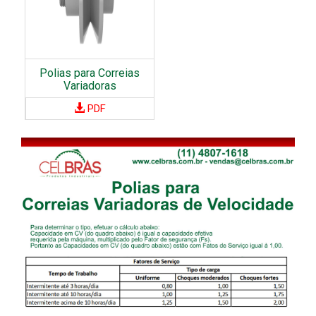
o
i
s
o
n
A
b
Polias para Correias
r
Variadoras
a
PDF
ç
a
d
e
i
r
a
s
S
u