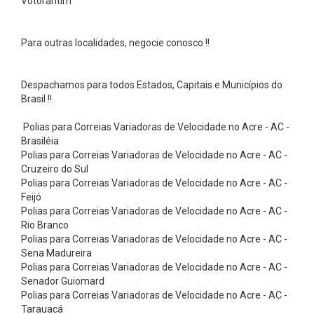
Votorantim
e
P
Para outras localidades, negocie conosco !!
n
e
u
Despachamos para todos Estados, Capitais e Municípios do
Brasil !!
s
S
Polias para Correias Variadoras de Velocidade no Acre - AC -
Brasiléia
e
Polias para Correias Variadoras de Velocidade no Acre - AC -
m
Cruzeiro do Sul
i
Polias para Correias Variadoras de Velocidade no Acre - AC -
Feijó
M
Polias para Correias Variadoras de Velocidade no Acre - AC -
a
Rio Branco
Polias para Correias Variadoras de Velocidade no Acre - AC -
c
Sena Madureira
i
Polias para Correias Variadoras de Velocidade no Acre - AC -
o
Senador Guiomard
Polias para Correias Variadoras de Velocidade no Acre - AC -
s
Tarauacá