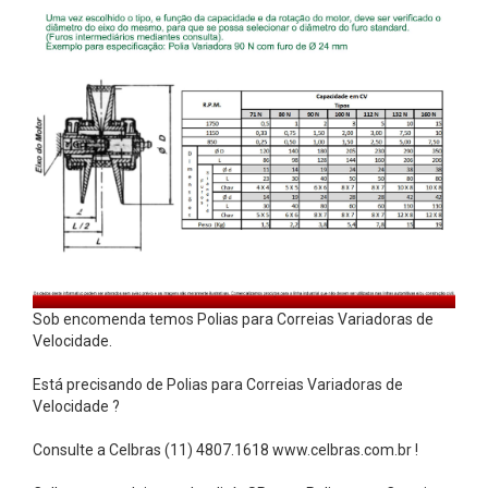
p
r
e
n
s
A
c
o
p
l
a
Sob encomenda temos Polias para Correias Variadoras de
Velocidade.
m
e
Está precisando de Polias para Correias Variadoras de
n
Velocidade ?
t
Consulte a Celbras (11) 4807.1618 www.celbras.com.br !
o