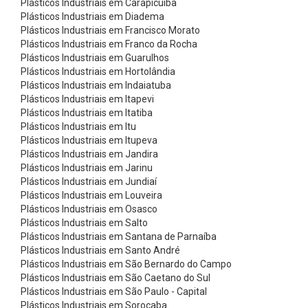
Plásticos Industriais em Carapicuíba
n
Plásticos Industriais em Diadema
i
Plásticos Industriais em Francisco Morato
c
Plásticos Industriais em Franco da Rocha
Plásticos Industriais em Guarulhos
a
Plásticos Industriais em Hortolândia
s
Plásticos Industriais em Indaiatuba
Plásticos Industriais em Itapevi
C
Plásticos Industriais em Itatiba
a
Plásticos Industriais em Itu
r
Plásticos Industriais em Itupeva
Plásticos Industriais em Jandira
d
Plásticos Industriais em Jarinu
a
Plásticos Industriais em Jundiaí
Plásticos Industriais em Louveira
n
Plásticos Industriais em Osasco
s
Plásticos Industriais em Salto
C
Plásticos Industriais em Santana de Parnaíba
Plásticos Industriais em Santo André
h
Plásticos Industriais em São Bernardo do Campo
a
Plásticos Industriais em São Caetano do Sul
Plásticos Industriais em São Paulo - Capital
v
Plásticos Industriais em Sorocaba