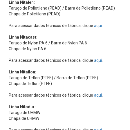
B
Linha Nitalen:
Tarugo de Polietileno (PEAD) / Barra de Polietileno (PEAD)
i
Chapa de Polietileno (PEAD)
c
Para acessar dados técnicos de fábrica, clique
aqui
.
o
s
Linha Nitacast:
d
Tarugo de Nylon PA 6 / Barra de Nylon PA 6
Chapa de Nylon PA 6
e
A
Para acessar dados técnicos de fábrica, clique
aqui
.
r
Linha Nitaflon:
,
Tarugo de Teflon (PTFE) / Barra de Teflon (PTFE)
A
Chapa de Teflon (PTFE)
c
Para acessar dados técnicos de fábrica, clique
aqui
.
e
Linha Nitadur:
s
Tarugo de UHMW
s
Chapa de UHMW
ó
Para acessar dados técnicos de fábrica, clique
aqui
.