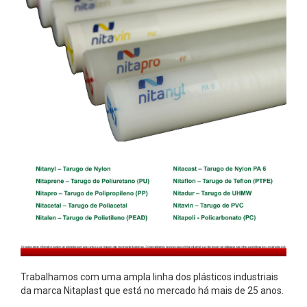
i
s
A
r
o
s
d
e
A
l
u
m
í
n
i
Trabalhamos com uma ampla linha dos plásticos industriais
da marca Nitaplast que está no mercado há mais de 25 anos.
o