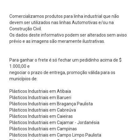
b
a
Comercializamos produtos para linha industrial que não
s
devem ser utilizados nas linhas Automotivas e/ou na
A
Construção Civil.
Os dados deste informativo podem ser alterados sem aviso
s
prévio e as imagens são meramente ilustrativas.
t
e
Para ganhar o frete é só fechar um pedidinho acima de $
n
1.000,00 e
B
negociar o prazo de entrega, promoção válida para os
municípios de:
u
c
Plásticos Industriais em Atibaia
Plásticos Industriais em Barueri
h
Plásticos Industriais em Bragança Paulista
a
Plásticos Industriais em Cabreúva
s
Plásticos Industriais em Caieiras
Plásticos Industriais em Cajamar - Jordanésia
C
Plásticos Industriais em Campinas
ô
Plásticos Industriais em Campo Limpo Paulista