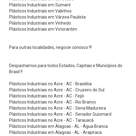
e
Plásticos Industriais em Sumaré
t
Plásticos Industriais em Valinhos
Plásticos Industriais em Várzea Paulista
a
Plásticos Industriais em Vinhedo
s
Plásticos Industriais em Votorantim
C
i
Para outras localidades, negocie conosco !!!
n
t
Despachamos para todos Estados, Capitais e Municípios do
a
Brasil !!
s
Plásticos Industriais no Acre - AC - Brasiléia
A
Plásticos Industriais no Acre - AC - Cruzeiro do Sul
m
Plásticos Industriais no Acre - AC - Feijó
Plásticos Industriais no Acre - AC - Rio Branco
a
Plásticos Industriais no Acre - AC - Sena Madureira
r
Plásticos Industriais no Acre - AC - Senador Guiomard
Plásticos Industriais no Acre - AC - Tarauacá
r
Plásticos Industriais em Alagoas - AL - Água Branca
a
Plásticos Industriais em Alagoas - AL - Arapiraca