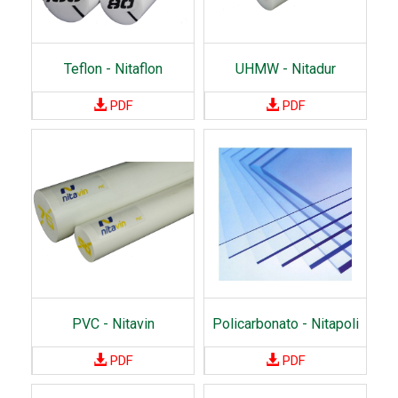
s
-
E
Teflon - Nitaflon
UHMW - Nitadur
l
PDF
PDF
e
m
e
n
t
o
s
A
c
PVC - Nitavin
Policarbonato - Nitapoli
o
p
PDF
PDF
l