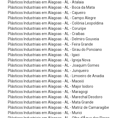
ç
Plásticos Industriais em Alagoas - AL - Atalaia
Plásticos Industriais em Alagoas - AL - Boca da Mata
ã
Plásticos Industriais em Alagoas - AL - Cajueiro
o
Plásticos Industriais em Alagoas - AL - Campo Alegre
Plásticos Industriais em Alagoas - AL - Colônia Leopoldina
-
Plásticos Industriais em Alagoas - AL - Coruripe
C
Plásticos Industriais em Alagoas - AL - Craíbas
a
Plásticos Industriais em Alagoas - AL - Delmiro Gouveia
Plásticos Industriais em Alagoas - AL - Feira Grande
t
Plásticos Industriais em Alagoas - AL - Girau do Ponciano
r
Plásticos Industriais em Alagoas - AL - Igaci
Plásticos Industriais em Alagoas - AL - Igreja Nova
a
Plásticos Industriais em Alagoas - AL - Joaquim Gomes
c
Plásticos Industriais em Alagoas - AL - Junqueiro
a
Plásticos Industriais em Alagoas - AL - Limoeiro de Anadia
Plásticos Industriais em Alagoas - AL - Maceió
s
Plásticos Industriais em Alagoas - AL - Major Isidoro
C
Plásticos Industriais em Alagoas - AL - Maragogi
Plásticos Industriais em Alagoas - AL - Marechal Deodoro
i
Plásticos Industriais em Alagoas - AL - Mata Grande
n
Plásticos Industriais em Alagoas - AL - Matriz de Camaragibe
t
Plásticos Industriais em Alagoas - AL - Murici
Plásticos Industriais em Alagoas - AL - Olho d'Água das Flores